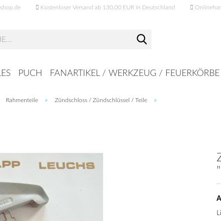
shop.de
Kostenloser Versand ab 130,00 EUR in Deutschland
Onlinehand
Suche...
ES
PUCH
FANARTIKEL / WERKZEUG / FEUERKÖRBE
»
»
»
Rahmenteile
Zündschloss / Zündschlüssel / Teile
A
L