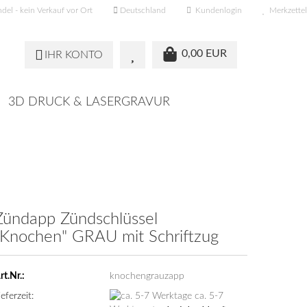
el - kein Verkauf vor Ort
Deutschland
Kundenlogin
Merkzettel
0,00 EUR
IHR KONTO
3D DRUCK & LASERGRAVUR
Zündapp Zündschlüssel
"Knochen" GRAU mit Schriftzug
rt.Nr.:
knochengrauzapp
ieferzeit:
ca. 5-7