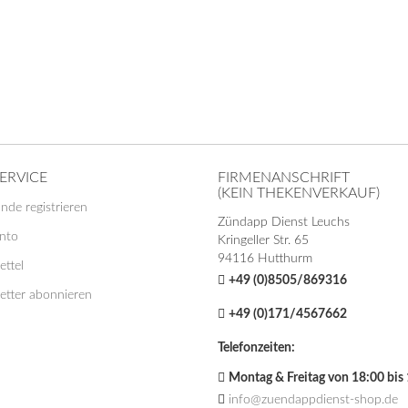
ERVICE
FIRMENANSCHRIFT
(KEIN THEKENVERKAUF)
nde registrieren
Zündapp Dienst Leuchs
onto
Kringeller Str. 65
94116 Hutthurm
ttel
+49 (0)8505/869316
etter abonnieren
+49 (0)171/4567662
Telefonzeiten:
Montag & Freitag von 18:00 bis
info@zuendappdienst-shop.de