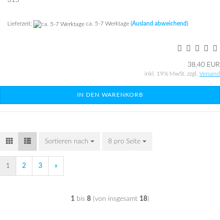
315
Lieferzeit:
ca. 5-7 Werktage
(Ausland abweichend)
38,40 EUR
inkl. 19% MwSt. zzgl.
Versand
IN DEN WARENKORB
Sortieren nach
Sortieren nach
8 pro Seite
pro Seite
1
2
3
»
1
bis
8
(von insgesamt
18
)