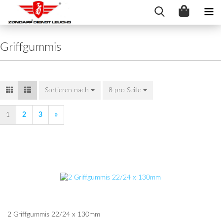
Griffgummis
Sortieren nach
Sortieren nach
8 pro Seite
pro Seite
1
2
3
»
2 Griff­gum­mis 22/24 x 130mm