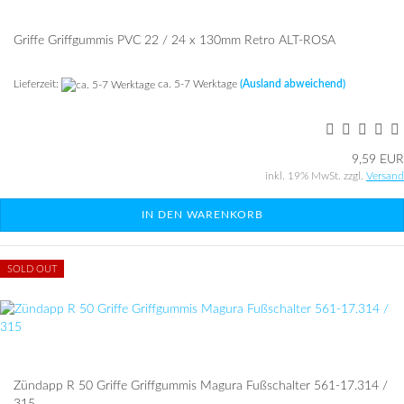
Grif­fe Griff­gum­mis PVC 22 / 24 x 130mm Retro ALT-​ROSA
Lieferzeit:
ca. 5-7 Werktage
(Ausland abweichend)
9,59 EUR
inkl. 19% MwSt. zzgl.
Versand
IN DEN WARENKORB
SOLD OUT
Zünd­app R 50 Grif­fe Griff­gum­mis Ma­gu­ra Fuß­schal­ter 561-​17.314 /