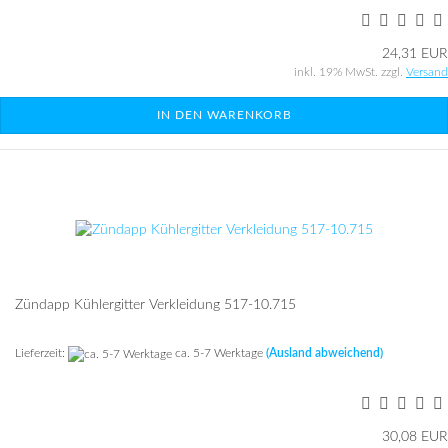
24,31 EUR
inkl. 19% MwSt. zzgl.
Versand
IN DEN WARENKORB
Zünd­app Küh­l­er­git­ter Ver­klei­dung 517-​10.715
Lieferzeit:
ca. 5-7 Werktage
(Ausland abweichend)
30,08 EUR