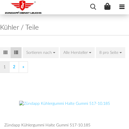
Kühler / Teile
Sortieren nach
Sortieren nach
Alle Hersteller
8 pro Seite
pro Seite
1
2
»
Zünd­app Küh­l­er­gum­mi Halte Gummi 517-​10.185