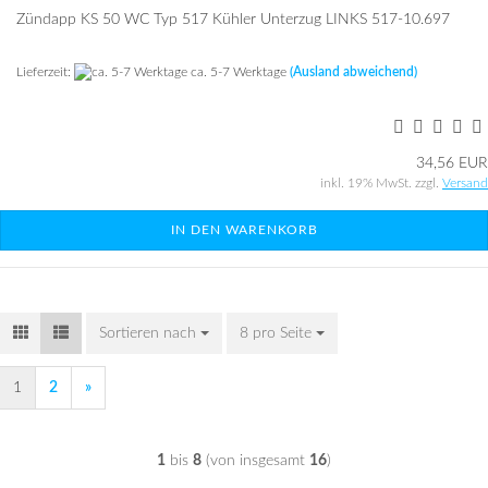
Zünd­app KS 50 WC Typ 517 Küh­ler Un­ter­zug LINKS 517-​10.697
Lieferzeit:
ca. 5-7 Werktage
(Ausland abweichend)
34,56 EUR
inkl. 19% MwSt. zzgl.
Versand
IN DEN WARENKORB
Sortieren nach
Sortieren nach
8 pro Seite
pro Seite
1
2
»
1
bis
8
(von insgesamt
16
)