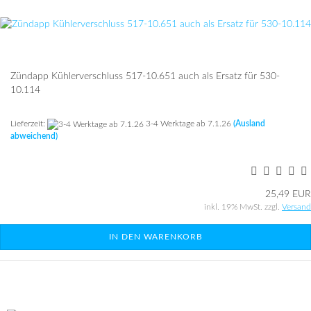
Zünd­app Küh­ler­ver­schluss 517-​10.651 auch als Er­satz für 530-​
10.114
Lieferzeit:
3-4 Werktage ab 7.1.26
(Ausland
abweichend)
25,49 EUR
inkl. 19% MwSt. zzgl.
Versand
IN DEN WARENKORB