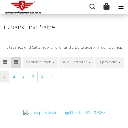
Sitzbank und Sattel
Sitzbänke und Sättel sowie Teile für die Befestigung finden Sie hier.
Sortieren nach
Sortieren nach
Alle Hersteller
8 pro Seite
pro Seite
1
2
3
4
5
»