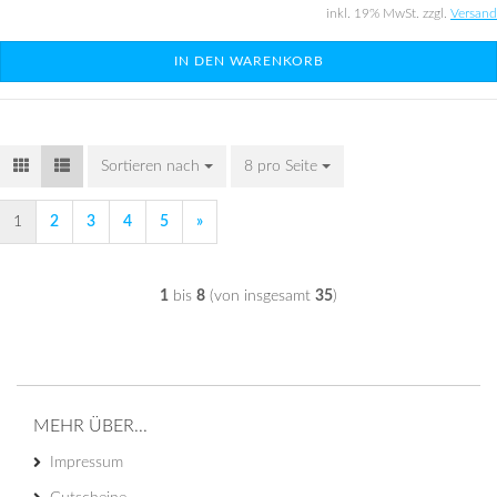
inkl. 19% MwSt. zzgl.
Versand
IN DEN WARENKORB
Sortieren nach
Sortieren nach
8 pro Seite
pro Seite
1
2
3
4
5
»
1
bis
8
(von insgesamt
35
)
MEHR ÜBER...
Impressum