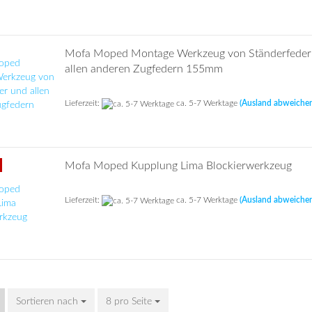
Mofa Moped Montage Werkzeug von Ständerfeder
allen anderen Zugfedern 155mm
Lieferzeit:
ca. 5-7 Werktage
(Ausland abweiche
Mofa Moped Kupplung Lima Blockierwerkzeug
Lieferzeit:
ca. 5-7 Werktage
(Ausland abweiche
Sortieren nach
Sortieren nach
8 pro Seite
pro Seite