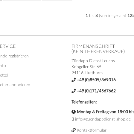
1
bis
8
(von insgesamt
12
ERVICE
FIRMENANSCHRIFT
(KEIN THEKENVERKAUF)
nde registrieren
Zündapp Dienst Leuchs
onto
Kringeller Str. 65
94116 Hutthurm
ttel
+49 (0)8505/869316
etter abonnieren
+49 (0)171/4567662
Telefonzeiten:
Montag & Freitag von 18:00 bi
info@zuendappdienst-shop.de
Kontaktformular