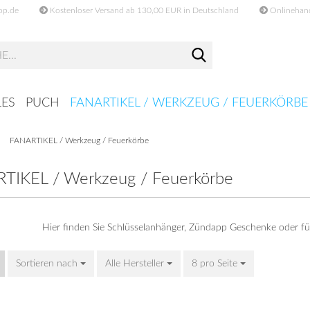
op.de
Kostenloser Versand ab 130,00 EUR in Deutschland
Onlinehande
Suche...
ES
PUCH
FANARTIKEL / WERKZEUG / FEUERKÖRBE
»
FANARTIKEL / Werkzeug / Feuerkörbe
TIKEL / Werkzeug / Feuerkörbe
Hier finden Sie Schlüsselanhänger, Zündapp Geschenke oder fü
Sortieren nach
Sortieren nach
Alle Hersteller
8 pro Seite
pro Seite