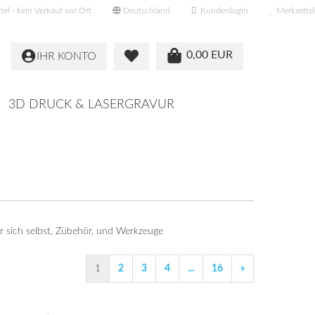
l - kein Verkauf vor Ort
Deutschland
Kundenlogin
Merkzettel
0,00 EUR
IHR KONTO
3D DRUCK & LASERGRAVUR
r sich selbst, Zübehör, und Werkzeuge
1
2
3
4
...
16
»