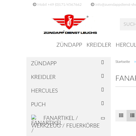
Mobil +49 (0)171/4567662
info@zuendappdienst-sh
ZÜNDAPP
KREIDLER
HERCUL
Startseite
ZÜNDAPP
KREIDLER
FANAR
HERCULES
PUCH
FANARTIKEL /
WERKZEUG / FEUERKÖRBE