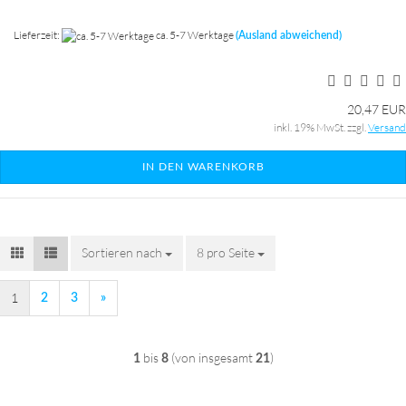
Lieferzeit:
ca. 5-7 Werktage
(Ausland abweichend)
20,47 EUR
inkl. 19% MwSt. zzgl.
Versand
IN DEN WARENKORB
Sortieren nach
8 pro Seite
Sortieren nach
pro Seite
1
2
3
»
bis
(von insgesamt
)
1
8
21