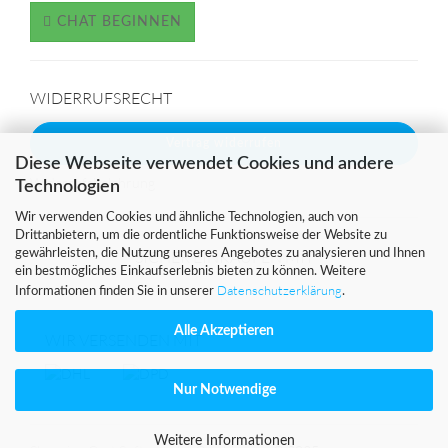
CHAT BEGINNEN
WIDERRUFSRECHT
Vertrag widerrufen
Diese Webseite verwendet Cookies und andere
Widerrufsbelehrung
Technologien
Wir verwenden Cookies und ähnliche Technologien, auch von
Drittanbietern, um die ordentliche Funktionsweise der Website zu
gewährleisten, die Nutzung unseres Angebotes zu analysieren und Ihnen
SICHER EINKAUFEN MIT
ein bestmögliches Einkaufserlebnis bieten zu können. Weitere
Datenschutzerklärung
Informationen finden Sie in unserer
.
Alle Akzeptieren
WIR VERSENDEN MIT
Nur Notwendige
Weitere Informationen