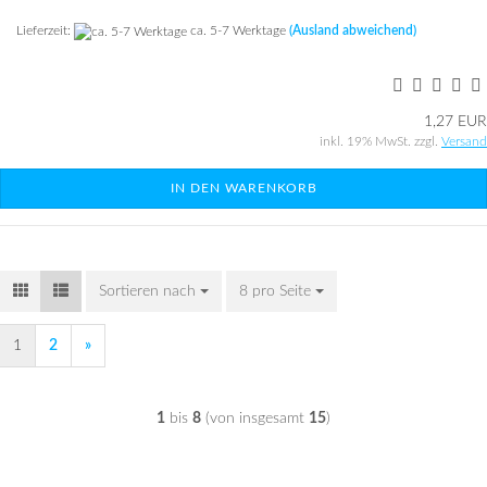
Lieferzeit:
ca. 5-7 Werktage
(Ausland abweichend)
1,27 EUR
inkl. 19% MwSt. zzgl.
Versand
IN DEN WARENKORB
Sortieren nach
Sortieren nach
8 pro Seite
pro Seite
1
2
»
1
bis
8
(von insgesamt
15
)