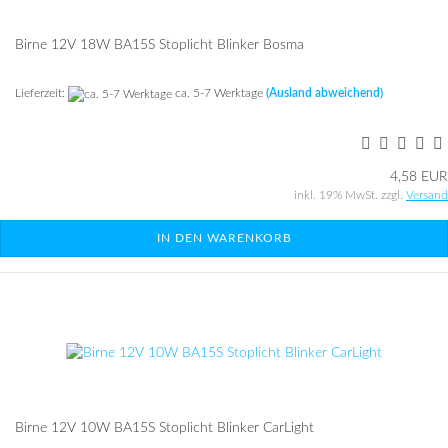
Birne 12V 18W BA15S Sto­plicht Blin­ker Bosma
Lieferzeit:
ca. 5-7 Werktage
(Ausland abweichend)
4,58 EUR
inkl. 19% MwSt. zzgl.
Versand
IN DEN WARENKORB
Birne 12V 10W BA15S Sto­plicht Blin­ker Car­Light