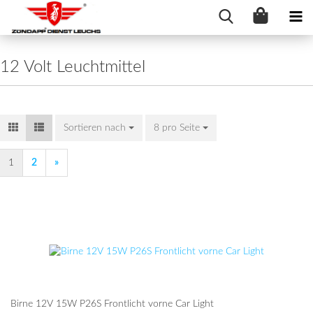
12 Volt Leuchtmittel
Sortieren nach
Sortieren nach
8 pro Seite
pro Seite
1
2
»
Birne 12V 15W P26S Front­licht vorne Car Light