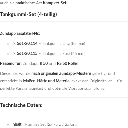
auch als
praktisches 4er Komplett-Set
:
Tankgummi-Set (4-teilig)
Zündapp Ersatzteil-Nr.:
2x
561-20.114
– Tankgummi lang (85 mm)
2x
561-20.115
– Tankgummi kurz (45 mm)
Passend für:
Zündapp
R 50
und
RS 50 Roller
Dieses Set wurde
nach originalen Zündapp-Mustern
gefertigt und
entspricht in
Maßen, Härte und Material
exakt den Originalteilen – für
perfekte Passgenauigkeit und optimale Vibrationsdämpfung.
Technische Daten:
Inhalt:
4-teiliges Set (2x kurz / 2x lang)