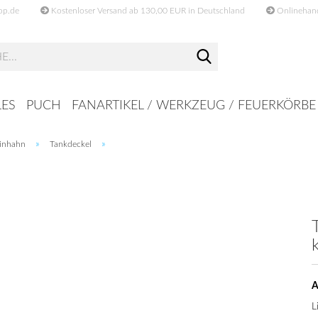
op.de
Kostenloser Versand ab 130,00 EUR in Deutschland
Onlinehande
Suche...
ES
PUCH
FANARTIKEL / WERKZEUG / FEUERKÖRBE
»
»
zinhahn
Tankdeckel
A
L