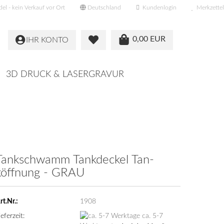
l - kein Verkauf vor Ort
Deutschland
Kundenlogin
Merkzettel
0,00 EUR
IHR KONTO
3D DRUCK & LASERGRAVUR
Tank­schwamm Tank­de­ckel Tan­
köff­nung - GRAU
rt.Nr.:
1908
ieferzeit:
ca. 5-7