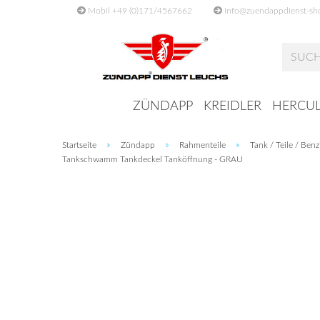
Mobil +49 (0)171/4567662
info@zuendappdienst-sh
ZÜNDAPP
KREIDLER
HERCUL
»
»
»
Startseite
Zündapp
Rahmenteile
Tank / Teile / Ben
Tankschwamm Tankdeckel Tanköffnung - GRAU