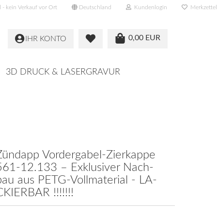
- kein Verkauf vor Ort
Deutschland
Kundenlogin
Merkzettel
0,00 EUR
IHR KONTO
3D DRUCK & LASERGRAVUR
Zünd­app Vordergabel-​Zierkappe
561-​12.133 – Ex­klu­si­ver Nach­
bau aus PETG-​Vollmaterial - LA­
CKIER­BAR !!!!!!!