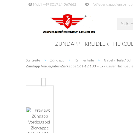
Mobil +49 (0)171/4567662
info@zuendappdienst-shop
ZÜNDAPP
KREIDLER
HERCUL
»
»
»
Startseite
Zündapp
Rahmenteile
Gabel / Teile / Sc
Zündapp Vordergabel-Zierkappe 561-12.133 – Exklusiver Nachbau aus