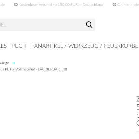
.de
Kostenloser Versand ab 130,00 EUR in Deutschland
Onlinehandel 
Suche...
ES
PUCH
FANARTIKEL / WERKZEUG / FEUERKÖRBE
»
hwinge
 PETG-Vollmaterial - LACKIERBAR !!!!!!!