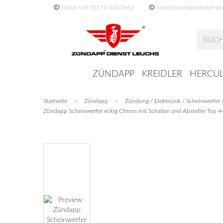
Mobil +49 (0)171/4567662
info@zuendappdienst-sh
ZÜNDAPP
KREIDLER
HERCUL
»
»
Startseite
Zündapp
Zündung / Elektronik / Scheinwerfer /
Zündapp Scheinwerfer eckig Chrom mit Schalter und Absteller Typ 