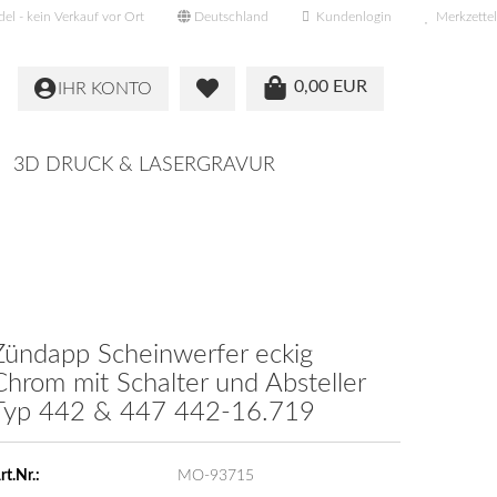
l - kein Verkauf vor Ort
Deutschland
Kundenlogin
Merkzettel
0,00 EUR
IHR KONTO
3D DRUCK & LASERGRAVUR
Zünd­app Schein­wer­fer eckig
Chrom mit Schal­ter und Ab­stel­ler
Typ 442 & 447 442-​16.719
rt.Nr.:
MO-93715