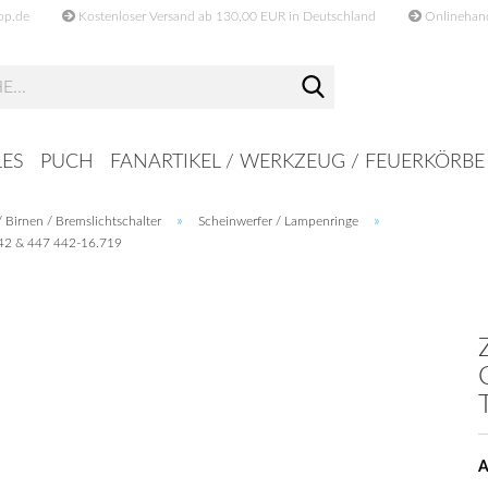
op.de
Kostenloser Versand ab 130,00 EUR in Deutschland
Onlinehande
Suche...
ES
PUCH
FANARTIKEL / WERKZEUG / FEUERKÖRBE
»
»
 Birnen / Bremslichtschalter
Scheinwerfer / Lampenringe
442 & 447 442-16.719
A